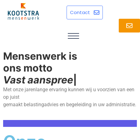
Contact
Mensenwerk is
ons motto
V
a
s
t
a
a
n
s
p
r
e
e
k
p
u
n
t
|
Met onze jarenlange ervaring kunnen wij u voorzien van een
op juist
gemaakt belastingadvies en begeleiding in uw administratie.
Contact