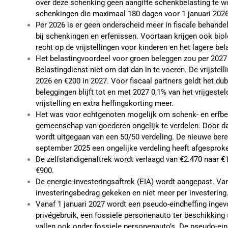
over deze schenking geen aangifte schenkbelasting te w
schenkingen die maximaal 180 dagen voor 1 januari 2026
Per 2026 is er geen onderscheid meer in fiscale behandel
bij schenkingen en erfenissen. Voortaan krijgen ook biolo
recht op de vrijstellingen voor kinderen en het lagere bel
Het belastingvoordeel voor groen beleggen zou per 2027
Belastingdienst niet om dat dan in te voeren. De vrijstel
2026 en €200 in 2027. Voor fiscaal partners geldt het du
beleggingen blijft tot en met 2027 0,1% van het vrijgeste
vrijstelling en extra heffingskorting meer.
Het was voor echtgenoten mogelijk om schenk- en erfbel
gemeenschap van goederen ongelijk te verdelen. Door da
wordt uitgegaan van een 50/50 verdeling. De nieuwe bere
september 2025 een ongelijke verdeling heeft afgesprok
De zelfstandigenaftrek wordt verlaagd van €2.470 naar €1
€900.
De energie-investeringsaftrek (EIA) wordt aangepast. Van
investeringsbedrag gekeken en niet meer per investering
Vanaf 1 januari 2027 wordt een pseudo-eindheffing inge
privégebruik, een fossiele personenauto ter beschikking 
vallen ook onder fossiele personenauto’s. De pseudo-ei