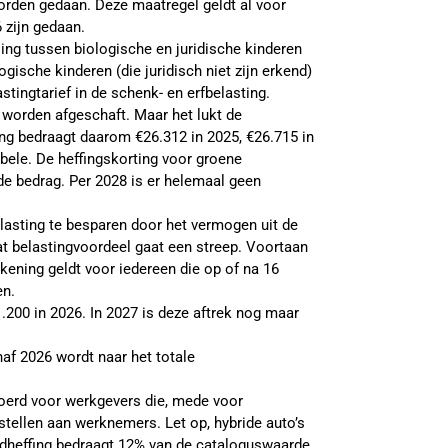
orden gedaan. Deze maatregel geldt al voor
 zijn gedaan.
ing tussen biologische en juridische kinderen
gische kinderen (die juridisch niet zijn erkend)
astingtarief in de schenk- en erfbelasting.
 worden afgeschaft. Maar het lukt de
ling bedraagt daarom €26.312 in 2025, €26.715 in
bbele. De heffingskorting voor groene
lde bedrag. Per 2028 is er helemaal geen
asting te besparen door het vermogen uit de
t belastingvoordeel gaat een streep. Voortaan
kening geldt voor iedereen die op of na 16
en.
.200 in 2026. In 2027 is deze aftrek nog maar
af 2026 wordt naar het totale
.
voerd voor werkgevers die, mede voor
stellen aan werknemers. Let op, hybride auto’s
ndheffing bedraagt 12% van de cataloguswaarde