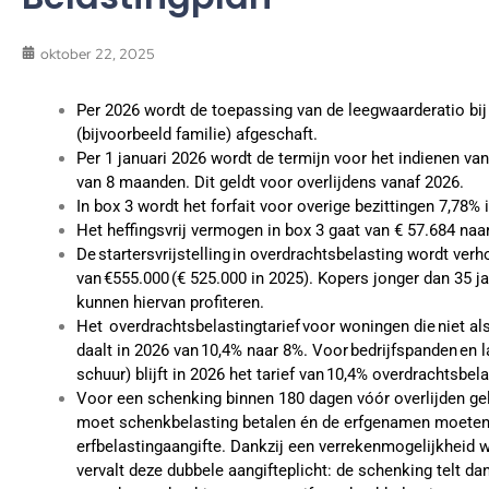
oktober 22, 2025
Per 2026 wordt de toepassing van de leegwaarderatio bij 
(bijvoorbeeld familie) afgeschaft.
Per 1 januari 2026 wordt de termijn voor het indienen va
van 8 maanden. Dit geldt voor overlijdens vanaf 2026.
In box 3 wordt het forfait voor overige bezittingen 7,78% 
Het heffingsvrij vermogen in box 3 gaat van € 57.684 naar
De startersvrijstelling in overdrachtsbelasting wordt ve
van €555.000 (€ 525.000 in 2025). Kopers jonger dan 35 jaa
kunnen hiervan profiteren.
Het overdrachtsbelastingtarief voor woningen die niet al
daalt in 2026 van 10,4% naar 8%. Voor bedrijfspanden en l
schuur) blijft in 2026 het tarief van 10,4% overdrachtsbel
Voor een schenking binnen 180 dagen vóór overlijden gel
moet schenkbelasting betalen én de erfgenamen moeten
erfbelastingaangifte. Dankzij een verrekenmogelijkheid 
vervalt deze dubbele aangifteplicht: de schenking telt da